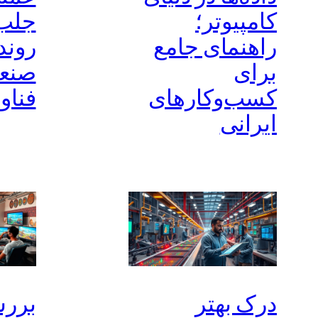
کامپیوتر؛
جلب 
راهنمای جامع
روند
برای
صنع
کسب‌وکارهای
فناو
ایرانی
درک بهتر
برر