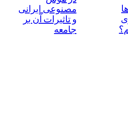
ا
مصنوعی ایرانی
ی
و تاثیرات آن بر
م؟
جامعه